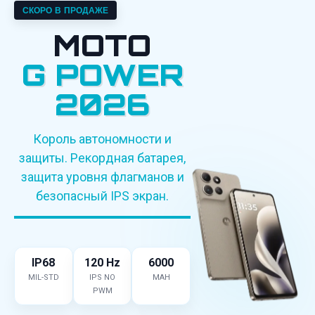
СКОРО В ПРОДАЖЕ
MOTO
G POWER
2026
Король автономности и
защиты. Рекордная батарея,
защита уровня флагманов и
безопасный IPS экран.
IP68
120 Hz
6000
MIL-STD
IPS NO
MAH
PWM