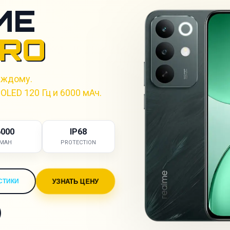
ME
PRO
аждому.
OLED 120 Гц и 6000 мАч.
6000
IP68
MAH
PROTECTION
УЗНАТЬ ЦЕНУ
СТИКИ