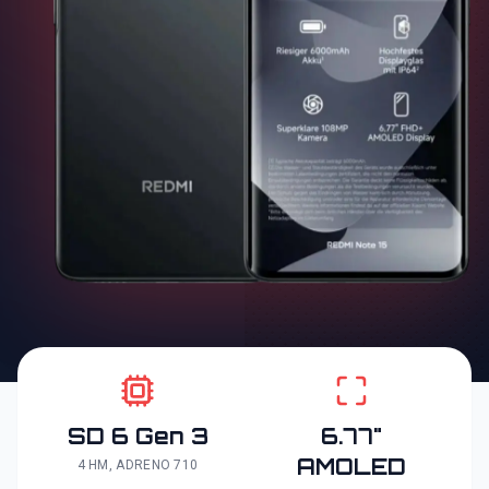
SD 6 Gen 3
6.77"
AMOLED
4 НМ, ADRENO 710