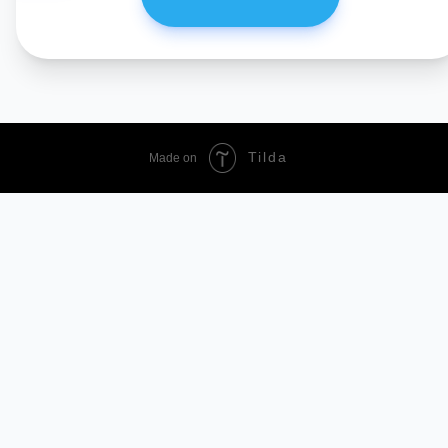
Smarty AI
АССИСТЕНТ ПО СКИДКАМ
Tilda
Made on
TopSmarts
найти самую низкую цену