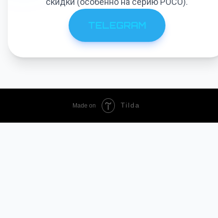
скидки (особенно на серию POCO).
TELEGRAM
Smarty AI
АССИСТЕНТ ПО СКИДКАМ
Tilda
Made on
TopSmarts
найти самую низкую цену