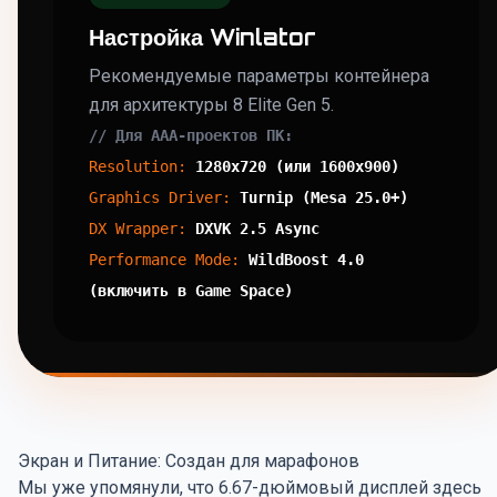
Настройка Winlator
Рекомендуемые параметры контейнера
для архитектуры 8 Elite Gen 5.
// Для ААА-проектов ПК:
Resolution:
1280x720 (или 1600x900)
Graphics Driver:
Turnip (Mesa 25.0+)
DX Wrapper:
DXVK 2.5 Async
Performance Mode:
WildBoost 4.0
(включить в Game Space)
Экран и Питание: Создан для марафонов
Мы уже упомянули, что 6.67-дюймовый дисплей здесь