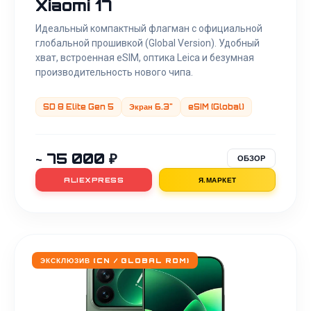
Xiaomi 17
Идеальный компактный флагман с официальной
глобальной прошивкой (Global Version). Удобный
хват, встроенная eSIM, оптика Leica и безумная
производительность нового чипа.
SD 8 Elite Gen 5
Экран 6.3"
eSIM (Global)
~ 75 000 ₽
ОБЗОР
ALIEXPRESS
Я.МАРКЕТ
ЭКСКЛЮЗИВ (CN / GLOBAL ROM)