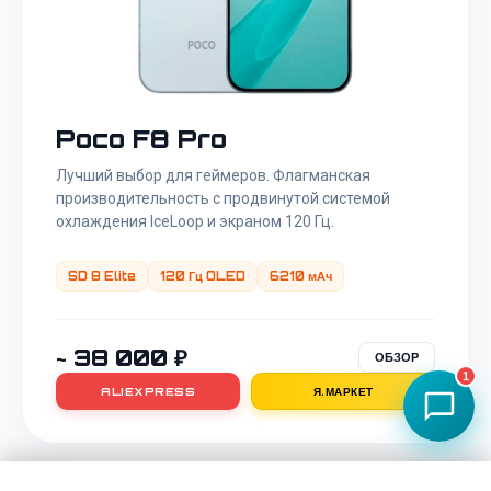
найти самую низкую цену
Poco F8 Pro
Лучший выбор для геймеров. Флагманская
производительность с продвинутой системой
охлаждения IceLoop и экраном 120 Гц.
SD 8 Elite
120 Гц OLED
6210 мАч
~ 38 000 ₽
ОБЗОР
1
ALIEXPRESS
Я.МАРКЕТ
Каталог Xiaomi