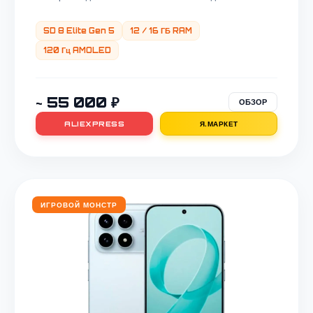
SD 8 Elite Gen 5
12 / 16 ГБ RAM
120 Гц AMOLED
~ 55 000 ₽
ОБЗОР
ALIEXPRESS
Я.МАРКЕТ
Smarty AI
АССИСТЕНТ ПО СКИДКАМ
ИГРОВОЙ МОНСТР
TopSmarts