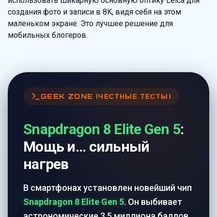
использовать шикарную основную оптику Leica для
создания фото и записи в 8K, видя себя на этом
маленьком экране. Это лучшее решение для
мобильных блогеров.
GEEK ZONE (ЧЕСТНЫЕ ТЕСТЫ)
Snapdragon 8 Elite Gen 5
:
Мощь и... сильный
нагрев
В смартфонах установлен новейший чип
Snapdragon 8 Elite Gen 5
. Он выбивает
астрономические 3.5 миллиона баллов