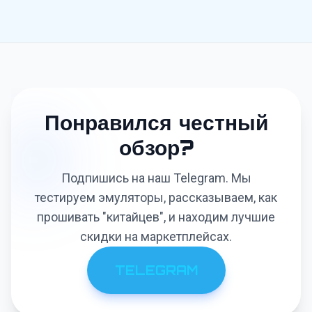
TopSmarts
Понравился честный
найти самую низкую цену
обзор?
Подпишись на наш Telegram. Мы
тестируем эмуляторы, рассказываем, как
прошивать "китайцев", и находим лучшие
скидки на маркетплейсах.
TELEGRAM