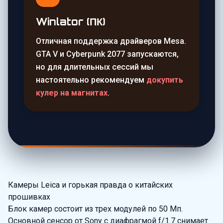
Winlator (ПК)
Отличная поддержка драйверов Mesa.
GTA V и Cyberpunk 2077 запускаются,
но для длительных сессий мы
настоятельно рекомендуем
докупить
кулер на магнитах
.
Камеры Leica и горькая правда о китайских
прошивках
Блок камер состоит из трех модулей по 50 Мп.
Основной сенсор от Sony с диафрагмой f/1.7 снимает