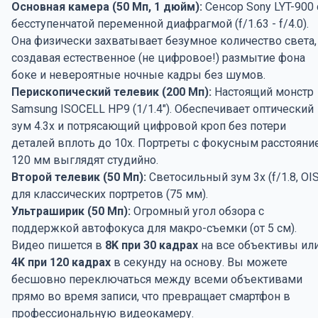
Основная камера (50 Мп, 1 дюйм):
Сенсор Sony LYT-900 
бесступенчатой переменной диафрагмой (f/1.63 - f/4.0).
Она физически захватывает безумное количество света,
создавая естественное (не цифровое!) размытие фона
боке и невероятные ночные кадры без шумов.
Перископический телевик (200 Мп):
Настоящий монстр
Samsung ISOCELL HP9 (1/1.4"). Обеспечивает оптический
зум 4.3x и потрясающий цифровой кроп без потери
деталей вплоть до 10x. Портреты с фокусным расстояни
120 мм выглядят студийно.
Второй телевик (50 Мп):
Светосильный зум 3x (f/1.8, OIS
для классических портретов (75 мм).
Ультраширик (50 Мп):
Огромный угол обзора с
поддержкой автофокуса для макро-съемки (от 5 см).
Видео пишется в
8K при 30 кадрах
на все объективы ил
4K при 120 кадрах
в секунду на основу. Вы можете
бесшовно переключаться между всеми объективами
прямо во время записи, что превращает смартфон в
профессиональную видеокамеру.