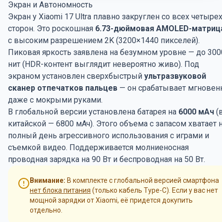
Экран и Автономность
Экран у Xiaomi 17 Ultra плавно закруглен со всех четыре
сторон. Это роскошная
6.73-дюймовая AMOLED-матриц
с высоким разрешением 2K (3200×1440 пикселей).
Пиковая яркость заявлена на безумном уровне — до 300
нит (HDR-контент выглядит невероятно живо). Под
экраном установлен сверхбыстрый
ультразвуковой
сканер отпечатков пальцев
— он срабатывает мгновен
даже с мокрыми руками.
В глобальной версии установлена батарея на
6000 мАч
(
китайской — 6800 мАч). Этого объема с запасом хватает 
полный день агрессивного использования с играми и
съемкой видео. Поддерживается молниеносная
проводная зарядка на 90 Вт и беспроводная на 50 Вт.
Внимание:
В комплекте с глобальной версией смартфона
нет блока питания
(только кабель Type-C). Если у вас нет
мощной зарядки от Xiaomi, её придется докупить
отдельно.