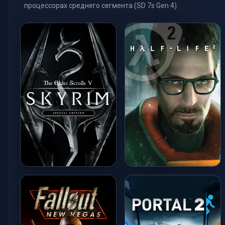
процессорах среднего сегмента (SD 7s Gen 4).
The Elder Scrolls V:
Half-Life 2
Skyrim
MAX / 60+ FPS
ULTRA / 60 FPS