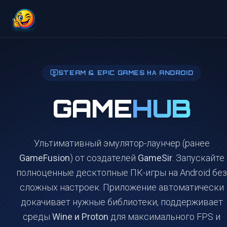
STEAM & EPIC GAMES НА ANDROID
Эмулятор ПК-и
GAME
HUB
Ультимативный эмулятор-лаунчер (ранее
GameFusion
) от создателей
GameSir
. Запускайте
полноценные десктопные ПК-игры на Android без
сложных настроек. Приложение автоматически
докачивает нужные библиотеки, поддерживает
среды
Wine и Proton
для максимального FPS и