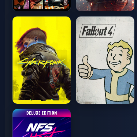
Grand Theft Auto V
The Witcher 3: Wild
Hunt
NORMAL / 45-60 FPS
LOW / 30-40 FPS
Cyberpunk 2077
Fallout 4
LOW (FSR) / 25-35 FPS
LOW / 30-45 FPS